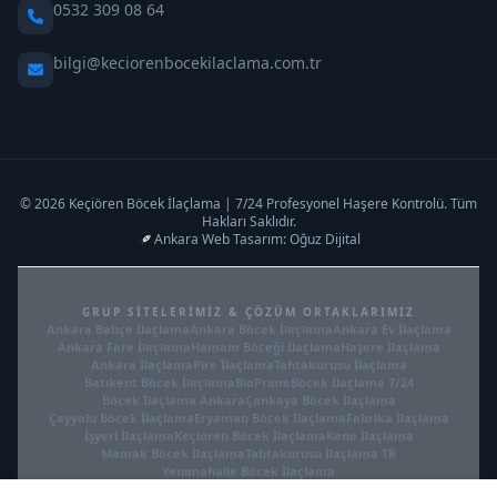
0532 309 08 64
bilgi@keciorenbocekilaclama.com.tr
© 2026 Keçiören Böcek İlaçlama | 7/24 Profesyonel Haşere Kontrolü. Tüm
Hakları Saklıdır.
Ankara Web Tasarım: Oğuz Dijital
GRUP SITELERIMIZ & ÇÖZÜM ORTAKLARIMIZ
Ankara Bahçe İlaçlama
Ankara Böcek İlaçlama
Ankara Ev İlaçlama
Ankara Fare İlaçlama
Hamam Böceği İlaçlama
Haşere İlaçlama
Ankara İlaçlama
Pire İlaçlama
Tahtakurusu İlaçlama
Batıkent Böcek İlaçlama
BioPrime
Böcek İlaçlama 7/24
Böcek İlaçlama Ankara
Çankaya Böcek İlaçlama
Çayyolu Böcek İlaçlama
Eryaman Böcek İlaçlama
Fabrika İlaçlama
İşyeri İlaçlama
Keçiören Böcek İlaçlama
Kene İlaçlama
Mamak Böcek İlaçlama
Tahtakurusu İlaçlama TR
Yenimahalle Böcek İlaçlama