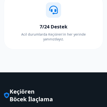
7/24 Destek
Acil durumlarda Keçiören'in her yerinde
yanınızdayız.
Keçiören
Böcek İlaçlama