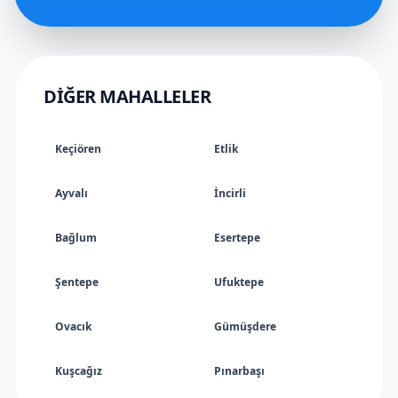
DIĞER MAHALLELER
Keçiören
Etlik
Ayvalı
İncirli
Bağlum
Esertepe
Şentepe
Ufuktepe
Ovacık
Gümüşdere
Kuşcağız
Pınarbaşı