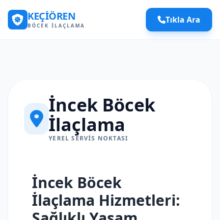
KEÇIÖREN
Tıkla Ara
BÖCEK İLAÇLAMA
İncek Böcek
İlaçlama
YEREL SERVIS NOKTASI
İncek Böcek
İlaçlama Hizmetleri:
Sağlıklı Yaşam