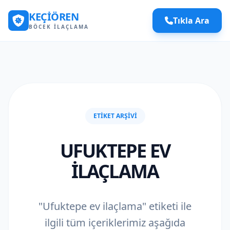
KEÇIÖREN
Tıkla Ara
BÖCEK İLAÇLAMA
ETIKET ARŞIVI
UFUKTEPE EV
ILAÇLAMA
"Ufuktepe ev ilaçlama" etiketi ile
ilgili tüm içeriklerimiz aşağıda