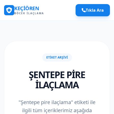
KEÇIÖREN
Tıkla Ara
BÖCEK İLAÇLAMA
ETIKET ARŞIVI
ŞENTEPE PIRE
ILAÇLAMA
"Şentepe pire ilaçlama" etiketi ile
ilgili tüm içeriklerimiz aşağıda