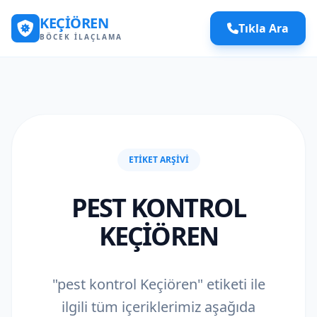
KEÇIÖREN
Tıkla Ara
BÖCEK İLAÇLAMA
ETIKET ARŞIVI
PEST KONTROL
KEÇIÖREN
"pest kontrol Keçiören" etiketi ile
ilgili tüm içeriklerimiz aşağıda