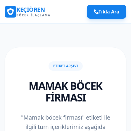
KEÇIÖREN
Tıkla Ara
BÖCEK İLAÇLAMA
ETIKET ARŞIVI
MAMAK BÖCEK
FIRMASI
"Mamak böcek firması" etiketi ile
ilgili tüm içeriklerimiz aşağıda