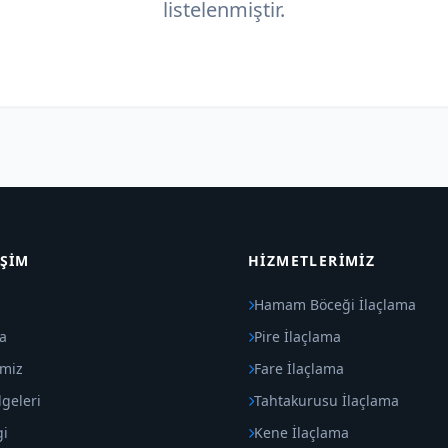
listelenmiştir.
IŞIM
HIZMETLERIMIZ
Hamam Böceği İlaçlama
a
Pire İlaçlama
imiz
Fare İlaçlama
geleri
Tahtakurusu İlaçlama
gi
Kene İlaçlama