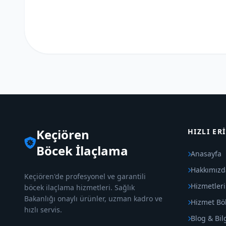
Keçiören
HIZLI ER
Böcek İlaçlama
Anasayfa
Hakkımızd
Keçiören'de profesyonel ve garantili
Hizmetler
böcek ilaçlama hizmetleri. Sağlık
Bakanlığı onaylı ürünler, uzman kadro ve
Hizmet Böl
hızlı servis.
Blog & Bil