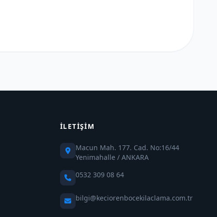
İLETIŞIM
Macun Mah. 177. Cad. No:16/44
Yenimahalle / ANKARA
0532 309 08 64
bilgi@keciorenbocekilaclama.com.tr