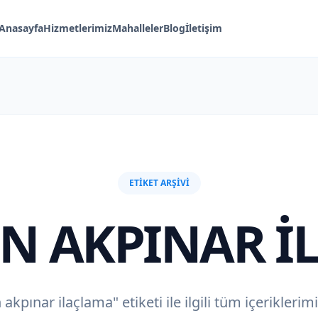
Anasayfa
Hizmetlerimiz
Mahalleler
Blog
İletişim
ETIKET ARŞIVI
EN AKPINAR I
 akpınar ilaçlama" etiketi ile ilgili tüm içeriklerim