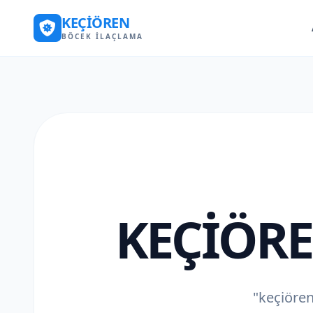
KEÇIÖREN
BÖCEK İLAÇLAMA
KEÇIÖR
"keçiören