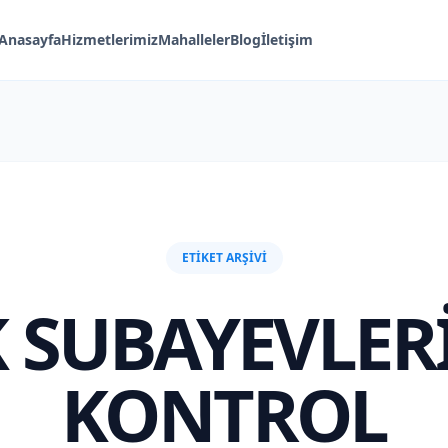
Anasayfa
Hizmetlerimiz
Mahalleler
Blog
İletişim
ETIKET ARŞIVI
 SUBAYEVLER
KONTROL