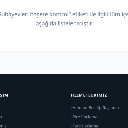
ubayevleri haşere kontrol" etiketi ile ilgili tüm iç
aşağıda listelenmiştir.
IŞIM
HIZMETLERIMIZ
Hamam Böceği İlaçlama
a
Pire İlaçlama
imiz
Fare İlaçlama