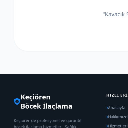
"Kavacık S
Keçiören
HIZLI ER
Böcek İlaçlama
Anasayfa
Hakkımızd
Keçiören'de profesyonel ve garantili
Hizmetler
böcek ilaçlama hizmetleri. Sağlık