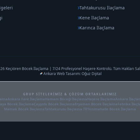
geleri
Tahtakurusu İlaçlama
gi
Kene İlaçlama
Karınca İlaçlama
26 Keçiören Böcek İlaçlama | 7/24 Profesyonel Haşere Kontrolü. Tüm Hakları Sakl
Ankara Web Tasarım: Oğuz Dijital
GRUP SITELERIMIZ & ÇÖZÜM ORTAKLARIMIZ
lama
Ankara Fare İlaçlama
Hamam Böceği İlaçlama
Haşere İlaçlama
Ankara İlaçl
aya Böcek İlaçlama
Çayyolu Böcek İlaçlama
Eryaman Böcek İlaçlama
Fabrika İlaç
Mamak Böcek İlaçlama
Tahtakurusu İlaçlama TR
Yenimahalle Böcek İlaçlama