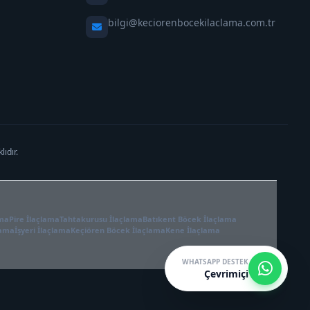
bilgi@keciorenbocekilaclama.com.tr
ıdır.
ama
Pire İlaçlama
Tahtakurusu İlaçlama
Batıkent Böcek İlaçlama
lama
İşyeri İlaçlama
Keçiören Böcek İlaçlama
Kene İlaçlama
WHATSAPP DESTEK
Çevrimiçi