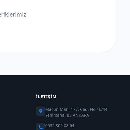
eriklerimiz
İLETIŞIM
Macun Mah. 177. Cad. No:16/44
Yenimahalle / ANKARA
0532 309 08 64