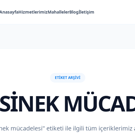
Anasayfa
Hizmetlerimiz
Mahalleler
Blog
İletişim
ETIKET ARŞIVI
SINEK MÜCAD
nek mücadelesi" etiketi ile ilgili tüm içeriklerimiz