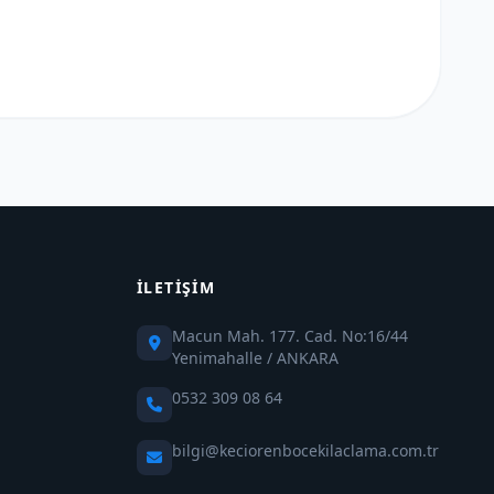
İLETIŞIM
Macun Mah. 177. Cad. No:16/44
Yenimahalle / ANKARA
0532 309 08 64
bilgi@keciorenbocekilaclama.com.tr