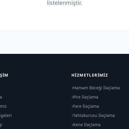
listelenmiştir.
IŞIM
HIZMETLERIMIZ
Hamam Böceği İlaçlama
a
Pire İlaçlama
imiz
Fare İlaçlama
geleri
Tahtakurusu İlaçlama
gi
Kene İlaçlama