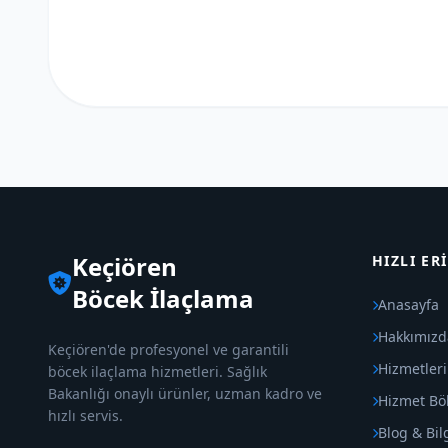
Keçiören
HIZLI ER
Böcek İlaçlama
Anasayfa
Hakkımızd
Keçiören'de profesyonel ve garantili
Hizmetler
böcek ilaçlama hizmetleri. Sağlık
Bakanlığı onaylı ürünler, uzman kadro ve
Hizmet Böl
hızlı servis.
Blog & Bil