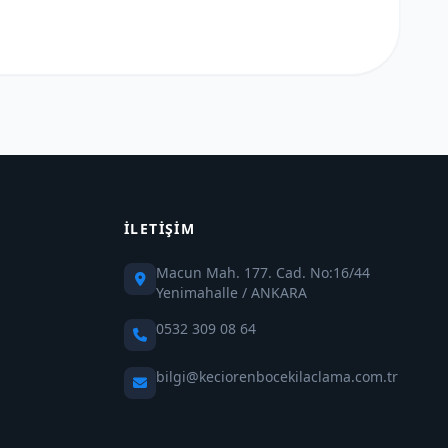
İLETIŞIM
Macun Mah. 177. Cad. No:16/44
Yenimahalle / ANKARA
0532 309 08 64
bilgi@keciorenbocekilaclama.com.tr