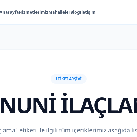
Anasayfa
Hizmetlerimiz
Mahalleler
Blog
İletişim
ETIKET ARŞIVI
NUNI ILAÇL
lama" etiketi ile ilgili tüm içeriklerimiz aşağıda li