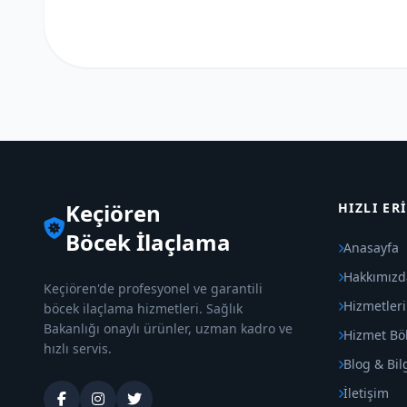
Keçiören
HIZLI ER
Böcek İlaçlama
Anasayfa
Hakkımızd
Keçiören'de profesyonel ve garantili
Hizmetler
böcek ilaçlama hizmetleri. Sağlık
Bakanlığı onaylı ürünler, uzman kadro ve
Hizmet Böl
hızlı servis.
Blog & Bil
İletişim