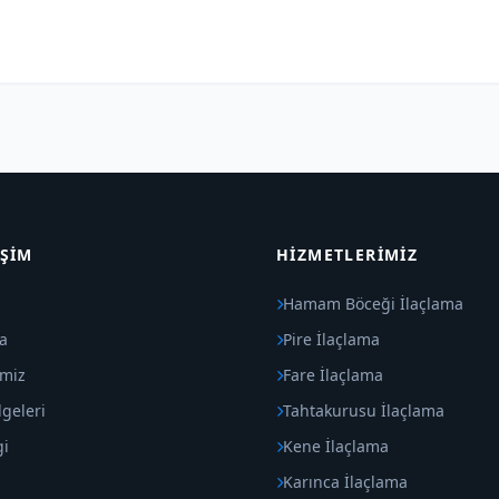
IŞIM
HIZMETLERIMIZ
Hamam Böceği İlaçlama
a
Pire İlaçlama
imiz
Fare İlaçlama
geleri
Tahtakurusu İlaçlama
gi
Kene İlaçlama
Karınca İlaçlama