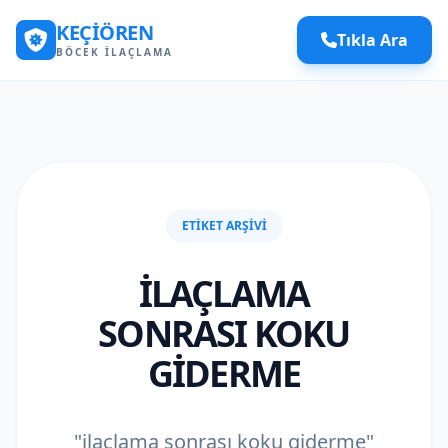
KEÇIÖREN
Tıkla Ara
BÖCEK İLAÇLAMA
ETIKET ARŞIVI
ILAÇLAMA
SONRASI KOKU
GIDERME
"ilaçlama sonrası koku giderme"