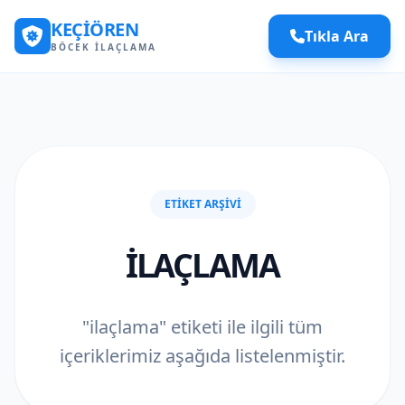
KEÇIÖREN
Tıkla Ara
BÖCEK İLAÇLAMA
ETIKET ARŞIVI
ILAÇLAMA
"ilaçlama" etiketi ile ilgili tüm
içeriklerimiz aşağıda listelenmiştir.