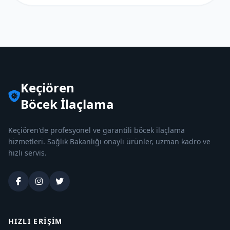
Keçiören
Böcek İlaçlama
Keçiören'de profesyonel ve garantili böcek ilaçlama
hizmetleri. Sağlık Bakanlığı onaylı ürünler, uzman kadro ve
hızlı servis.
HIZLI ERIŞIM