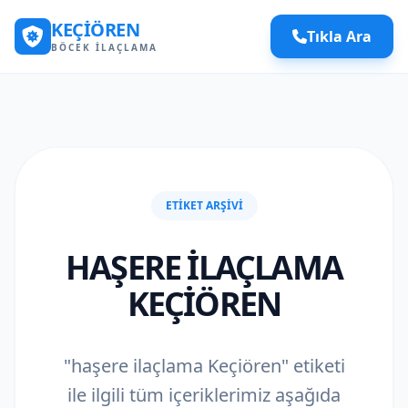
KEÇIÖREN
Tıkla Ara
BÖCEK İLAÇLAMA
ETIKET ARŞIVI
HAŞERE ILAÇLAMA
KEÇIÖREN
"haşere ilaçlama Keçiören" etiketi
ile ilgili tüm içeriklerimiz aşağıda