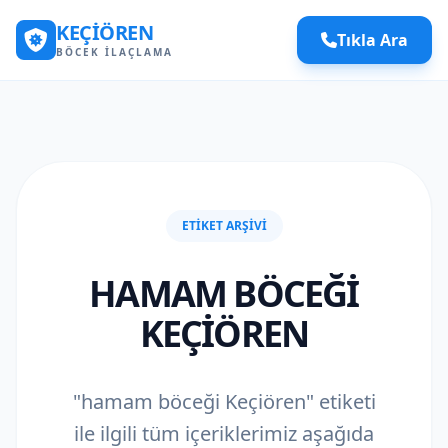
KEÇIÖREN
Tıkla Ara
BÖCEK İLAÇLAMA
ETIKET ARŞIVI
HAMAM BÖCEĞI
KEÇIÖREN
"hamam böceği Keçiören" etiketi
ile ilgili tüm içeriklerimiz aşağıda