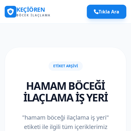
KEÇIÖREN
Tıkla Ara
BÖCEK İLAÇLAMA
ETIKET ARŞIVI
HAMAM BÖCEĞI
ILAÇLAMA IŞ YERI
"hamam böceği ilaçlama iş yeri"
etiketi ile ilgili tüm içeriklerimiz