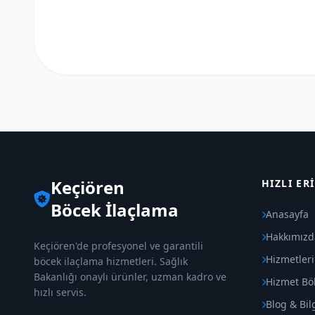
Keçiören
HIZLI ER
Böcek İlaçlama
Anasayfa
Hakkımızd
Keçiören'de profesyonel ve garantili
Hizmetler
böcek ilaçlama hizmetleri. Sağlık
Bakanlığı onaylı ürünler, uzman kadro ve
Hizmet Böl
hızlı servis.
Blog & Bil