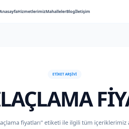
Anasayfa
Hizmetlerimiz
Mahalleler
Blog
İletişim
ETIKET ARŞIVI
ILAÇLAMA FIY
açlama fiyatları" etiketi ile ilgili tüm içeriklerimi