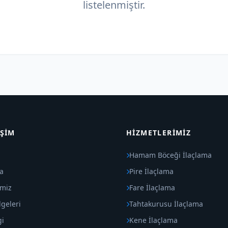
listelenmiştir.
IŞIM
HIZMETLERIMIZ
Hamam Böceği İlaçlama
a
Pire İlaçlama
imiz
Fare İlaçlama
geleri
Tahtakurusu İlaçlama
gi
Kene İlaçlama