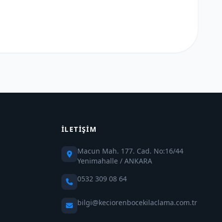
İLETIŞIM
Macun Mah. 177. Cad. No:16/44
Yenimahalle / ANKARA
0532 309 08 64
bilgi@keciorenbocekilaclama.com.tr