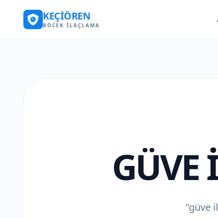
KEÇIÖREN
BÖCEK İLAÇLAMA
GÜVE 
"güve il