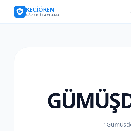
KEÇIÖREN
BÖCEK İLAÇLAMA
GÜMÜŞD
"Gümüşdere