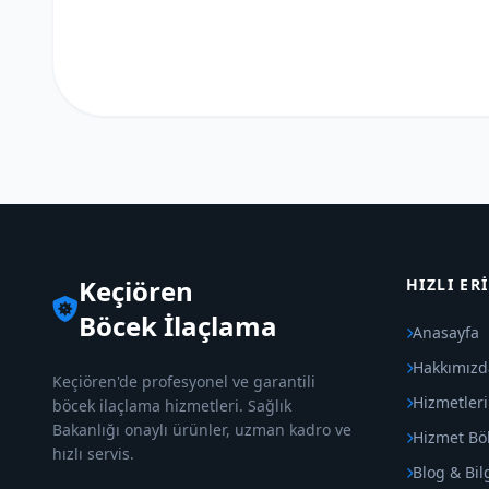
Keçiören
HIZLI ER
Böcek İlaçlama
Anasayfa
Hakkımızd
Keçiören'de profesyonel ve garantili
Hizmetler
böcek ilaçlama hizmetleri. Sağlık
Bakanlığı onaylı ürünler, uzman kadro ve
Hizmet Böl
hızlı servis.
Blog & Bil