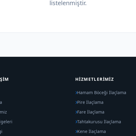
listelenmiştir.
IŞIM
HIZMETLERIMIZ
Hamam Böceği İlaçlama
a
Pire İlaçlama
imiz
Fare İlaçlama
geleri
Tahtakurusu İlaçlama
gi
Kene İlaçlama