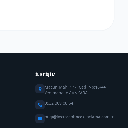
İLETIŞIM
Macun Mah. 177. Cad. No:16/44
Yenimahalle / ANKARA
0532 309 08 64
bilgi@keciorenbocekilaclama.com.tr