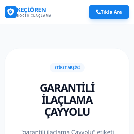
KEÇIÖREN
Tıkla Ara
BÖCEK İLAÇLAMA
ETIKET ARŞIVI
GARANTILI
ILAÇLAMA
ÇAYYOLU
"garantili ilaçlama Çayyolu" etiketi