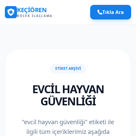
KEÇIÖREN
Tıkla Ara
BÖCEK İLAÇLAMA
ETIKET ARŞIVI
EVCIL HAYVAN
GÜVENLIĞI
"evcil hayvan güvenliği" etiketi ile
ilgili tüm içeriklerimiz aşağıda