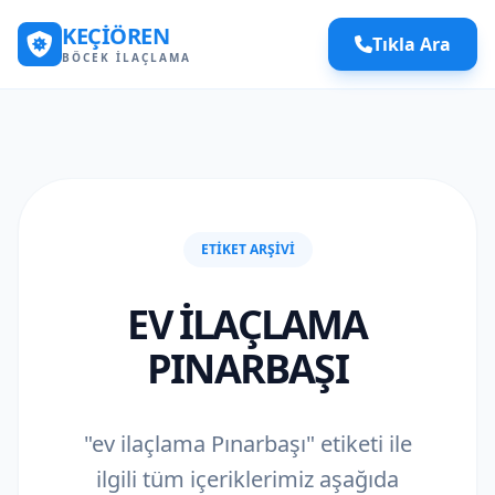
KEÇIÖREN
Tıkla Ara
BÖCEK İLAÇLAMA
ETIKET ARŞIVI
EV ILAÇLAMA
PINARBAŞI
"ev ilaçlama Pınarbaşı" etiketi ile
ilgili tüm içeriklerimiz aşağıda