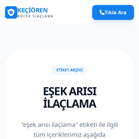
KEÇIÖREN
Tıkla Ara
BÖCEK İLAÇLAMA
ETIKET ARŞIVI
EŞEK ARISI
ILAÇLAMA
"eşek arısı ilaçlama" etiketi ile ilgili
tüm içeriklerimiz aşağıda