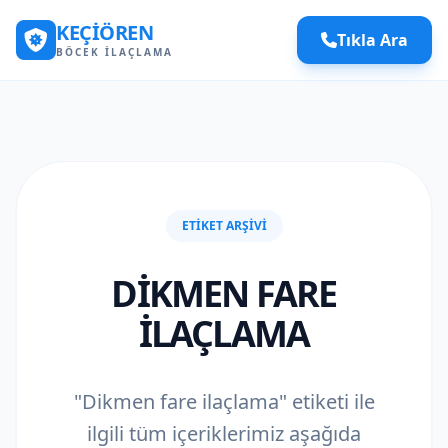
KEÇIÖREN
Tıkla Ara
BÖCEK İLAÇLAMA
ETIKET ARŞIVI
DIKMEN FARE
ILAÇLAMA
"Dikmen fare ilaçlama" etiketi ile
ilgili tüm içeriklerimiz aşağıda