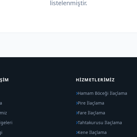
listelenmiştir.
IŞIM
HIZMETLERIMIZ
Hamam Böceği İlaçlama
a
Pire İlaçlama
imiz
Fare İlaçlama
geleri
Tahtakurusu İlaçlama
gi
Kene İlaçlama