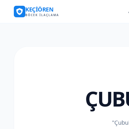
KEÇIÖREN
BÖCEK İLAÇLAMA
ÇUB
"Çubuk