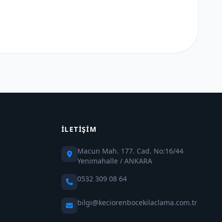
İLETIŞIM
Macun Mah. 177. Cad. No:16/44
Yenimahalle / ANKARA
0532 309 08 64
bilgi@keciorenbocekilaclama.com.tr