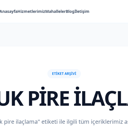
Anasayfa
Hizmetlerimiz
Mahalleler
Blog
İletişim
ETIKET ARŞIVI
UK PIRE ILAÇ
 pire ilaçlama" etiketi ile ilgili tüm içeriklerimiz 