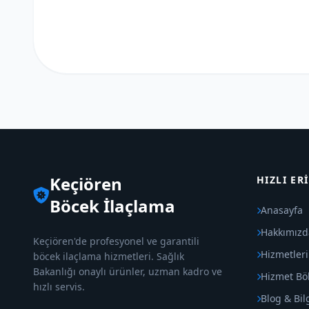
Keçiören
HIZLI ER
Böcek İlaçlama
Anasayfa
Hakkımızd
Keçiören'de profesyonel ve garantili
Hizmetler
böcek ilaçlama hizmetleri. Sağlık
Bakanlığı onaylı ürünler, uzman kadro ve
Hizmet Böl
hızlı servis.
Blog & Bil