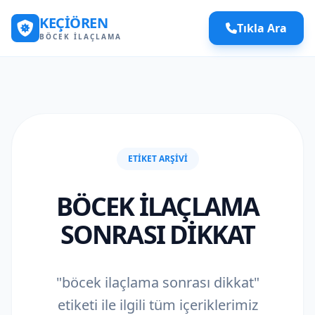
KEÇIÖREN
Tıkla Ara
BÖCEK İLAÇLAMA
ETIKET ARŞIVI
BÖCEK ILAÇLAMA
SONRASI DIKKAT
"böcek ilaçlama sonrası dikkat"
etiketi ile ilgili tüm içeriklerimiz