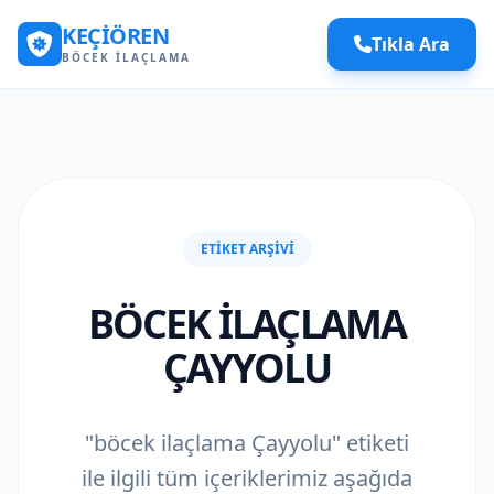
KEÇIÖREN
Tıkla Ara
BÖCEK İLAÇLAMA
ETIKET ARŞIVI
BÖCEK ILAÇLAMA
ÇAYYOLU
"böcek ilaçlama Çayyolu" etiketi
ile ilgili tüm içeriklerimiz aşağıda