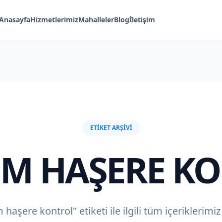
Anasayfa
Hizmetlerimiz
Mahalleler
Blog
İletişim
ETIKET ARŞIVI
M HAŞERE K
haşere kontrol" etiketi ile ilgili tüm içeriklerimi