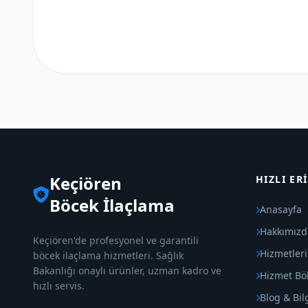
Keçiören
HIZLI ER
Böcek İlaçlama
Anasayfa
Hakkımızd
Keçiören'de profesyonel ve garantili
Hizmetler
böcek ilaçlama hizmetleri. Sağlık
Bakanlığı onaylı ürünler, uzman kadro ve
Hizmet Böl
hızlı servis.
Blog & Bil