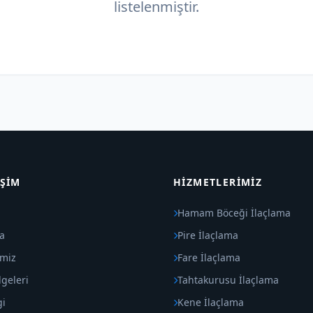
listelenmiştir.
IŞIM
HIZMETLERIMIZ
Hamam Böceği İlaçlama
a
Pire İlaçlama
imiz
Fare İlaçlama
geleri
Tahtakurusu İlaçlama
gi
Kene İlaçlama