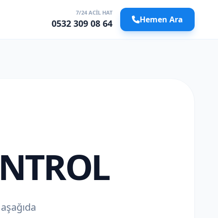
7/24 ACIL HAT
Hemen Ara
0532 309 08 64
ONTROL
z aşağıda