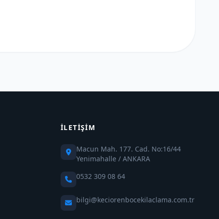
İLETIŞIM
Macun Mah. 177. Cad. No:16/44
Yenimahalle / ANKARA
0532 309 08 64
bilgi@keciorenbocekilaclama.com.tr