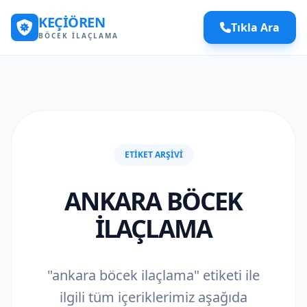
KEÇIÖREN
Tıkla Ara
BÖCEK İLAÇLAMA
ETIKET ARŞIVI
ANKARA BÖCEK
ILAÇLAMA
"ankara böcek ilaçlama" etiketi ile
ilgili tüm içeriklerimiz aşağıda