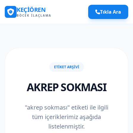
KEÇIÖREN
Tıkla Ara
BÖCEK İLAÇLAMA
ETIKET ARŞIVI
AKREP SOKMASI
"akrep sokması" etiketi ile ilgili
tüm içeriklerimiz aşağıda
listelenmiştir.