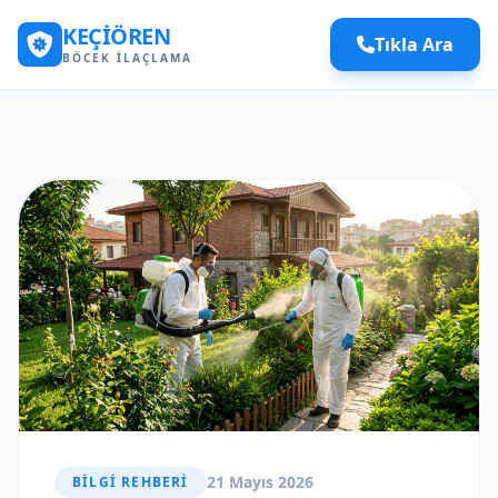
KEÇIÖREN
Tıkla Ara
BÖCEK İLAÇLAMA
21 Mayıs 2026
BILGI REHBERI