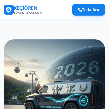
KEÇIÖREN
Tıkla Ara
BÖCEK İLAÇLAMA