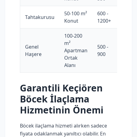
50-100 m²
600 -
Tahtakurusu
Konut
1200+
100-200
m²
Genel
500 -
Apartman
Haşere
900
Ortak
Alanı
Garantili Keçiören
Böcek İlaçlama
Hizmetinin Önemi
Böcek ilaçlama hizmeti alırken sadece
fiyata odaklanmak yanıltıcı olabilir. En