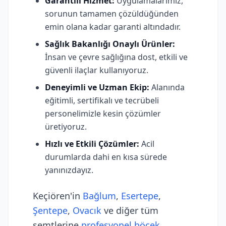
Garantili Hizmet:
Uygulamalarımız,
sorunun tamamen çözüldüğünden
emin olana kadar garanti altındadır.
Sağlık Bakanlığı Onaylı Ürünler:
İnsan ve çevre sağlığına dost, etkili ve
güvenli ilaçlar kullanıyoruz.
Deneyimli ve Uzman Ekip:
Alanında
eğitimli, sertifikalı ve tecrübeli
personelimizle kesin çözümler
üretiyoruz.
Hızlı ve Etkili Çözümler:
Acil
durumlarda dahi en kısa sürede
yanınızdayız.
Keçiören'in
Bağlum
,
Esertepe
,
Şentepe
,
Ovacık
ve diğer tüm
semtlerine
profesyonel böcek